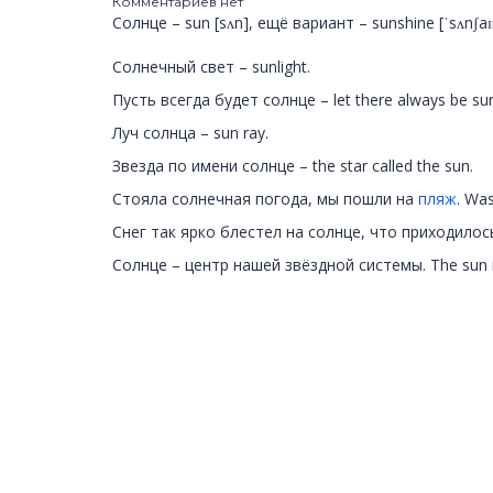
Комментариев нет
Солнце – sun [sʌn], ещё вариант – sunshine [ˈsʌnʃaɪ
Солнечный свет – sunlight.
Пусть всегда будет солнце – let there always be su
Луч солнца – sun ray.
Звезда по имени солнце – the star called the sun.
Стояла солнечная погода, мы пошли на
пляж
. Wa
Снег так ярко блестел на солнце, что приходилось 
Солнце – центр нашей звёздной системы. The sun is 