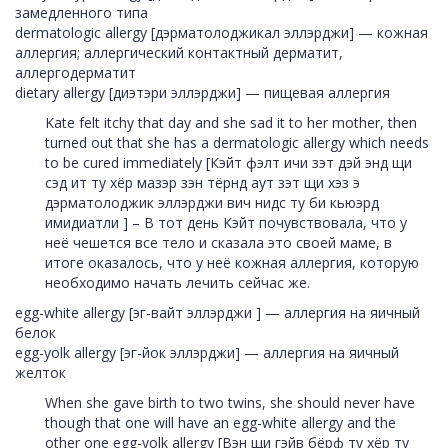
замедленного типа
dermatologic allergy [дэрматолоджикал эллэрджи] — кожная
аллергия; аллергический контактный дерматит,
аллергодерматит
dietary allergy [диэтэри эллэрджи] — пищевая аллергия
Kate felt itchy that day and she sad it to her mother, then
turned out that she has a dermatologic allergy which needs
to be cured immediately [Кэйт фэлт ичи зэт дэй энд щи
сэд ит ту хёр мазэр зэн тёрнд аут зэт щи хэз э
дэрматолоджик эллэрджи вич нидс ту би кьюэрд
имидиатли ] – В тот день Кэйт почувствовала, что у
неё чешется все тело и сказала это своей маме, в
итоге оказалось, что у неё кожная аллергия, которую
необходимо начать лечить сейчас же.
egg-white allergy [эг-вайт эллэрджи ] — аллергия на яичный
белок
egg-yolk allergy [эг-йок эллэрджи] — аллергия на яичный
желток
When she gave birth to two twins, she should never have
though that one will have an egg-white allergy and the
other one egg-yolk allergy [Вэн щи гэйв бёрф ту хёр ту