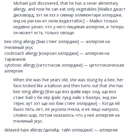
Michael just discovered, that he has a sever alimentary
allergy, and now he can eat only vegetables [Майкл джаст
дискавэрд, зэт хи хэз э сивиар эллимэнтари эллэрджи,
энд на ухи кэн ит онли вэджэтаблс] – Майкл только
недавно узнал, что у него пищевая аллергия, и теперь
он может есть только овощи.
bee sting allergy [Бии стинг эллэрджи] — аллергия на
пчелиный укус
cockroach allergy [кокроач эллэрджи] — аллергия на
тараканов
cytotoxic allergy [ситотоксик эллэрджи] — цитотоксическая
аллергия
When she was five years old, she was stung by a bee, her
face looked like a balloon and then turns out that she has
bee sting allergy [Вэн щи воз файв иарс олд, щи воз
станг бай э би хёр фэйс лукд лайк э баллун, энд зэн
тёрнс аут зэт щи хэз бии стинг эллэрджи] – Когда ей
было пять лет, её укусила пчела, и её лицо напухло,
словно шар, потом оказалось что у неё аллергия на
пчелиный укус.
delayed-type allergy [дилэйд- тайп эллэрджи] — аллергия