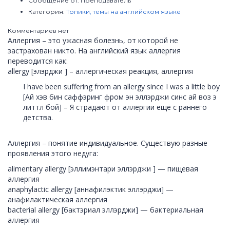
Сообщение от:
Преподаватель
Категория:
Топики, темы на английском языке
Комментариев нет
Аллергия – это ужасная болезнь, от которой не
застрахован никто. На английский язык аллергия
переводится как:
allergy [элэрджи ] – аллергическая реакция, аллергия
I have been suffering from an allergy since I was a little boy
[Ай хэв бин саффэринг фром эн эллэрджи синс ай воз э
литтл бой] – Я страдают от аллергии ещё с раннего
детства.
Аллергия – понятие индивидуальное. Существую разные
проявления этого недуга:
alimentary allergy [эллимэнтари эллэрджи ] — пищевая
аллергия
anaphylactic allergy [аннафилэктик эллэрджи] —
анафилактическая аллергия
bacterial allergy [бактэриал эллэрджи] — бактериальная
аллергия