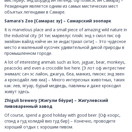
мистериус энд шордед ин легендс оф плэйсэс ин Самара] –
Резиденция является одним из самых мистических мест
объятых легендами в Самаре.
Samara’s Zoo [Самарас зу] – Самарский зоопарк
It is marvelous place and a small piece of amazing wild nature in
the industrial city. [И тис марвелус плэйс энд э смол пис оф
эмэйзин вайлд нэйче ин зе индастриал сити] – Это чудесное
место и маленький кусочек удивительной дикой природы в
промышленном городе.
A lot of interesting animals such as lion, jaguar, bear, monkeys,
peacocks and even a crocodile live here. [Э лот оф интрестинг
энималс сач эс лайон, джагуа, беа, манкиз, пикокс энд эвен
а крокодайл лив хиа] – Много интересных животных, таких
как: лев, ягуар, бурый медведь, павлины и даже крокодил
живут здесь.
Zhiguli brewery [Жигули бёури] – Жигулевский
пивоваренный завод
Of course, spend a good holiday with good beer. [Оф коорс,
спэнд а гуд холидэй виз гуд бир] – Конечно, проводите
хороший отдых с хорошим пивом.