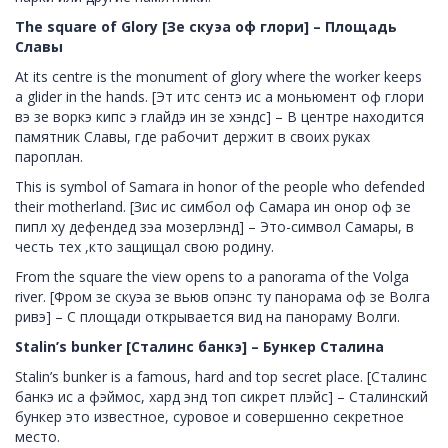
The square of Glory [Зе скуэа оф глори] – Площадь
Славы
At its centre is the monument of glory where the worker keeps
a glider in the hands. [Эт итс сентэ ис а моньюмент оф глори
вэ зе воркэ кипс э глайдэ ин зе хэндс] – В центре находится
памятник Славы, где рабочит держит в своих руках
пароплан.
This is symbol of Samara in honor of the people who defended
their motherland. [Зис ис симбол оф Самара ин онор оф зе
пипл ху дефендед зэа мозерлэнд] – Это-символ Самары, в
честь тех ,кто защищал свою родину.
From the square the view opens to a panorama of the Volga
river. [Фром зе скуэа зе вьюв опэнс ту панорама оф зе Волга
ривэ] – С площади открывается вид на панораму Волги.
Stalin’s bunker [Сталинс банкэ] – Бункер Сталина
Stalin’s bunker is a famous, hard and top secret place. [Сталинс
банкэ ис а фэймос, хард энд топ сикрет плэйс] – Сталинский
бункер это известное, суровое и совершенно секретное
место.