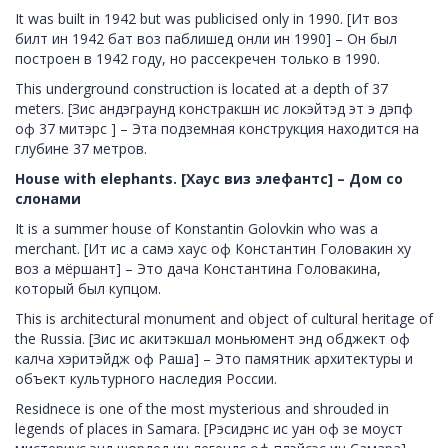
It was built in 1942 but was publicised only in 1990. [Ит воз
билт ин 1942 бат воз паблишед онли ин 1990] – Он был
построен в 1942 году, но рассекречен только в 1990.
This underground construction is located at a depth of 37
meters. [Зис андэграунд констракшн ис локэйтэд эт э дэпф
оф 37 митэрс ] – Эта подземная конструкция находится на
глубине 37 метров.
House with elephants. [Хаус виз элефантс] – Дом со
слонами
It is a summer house of Konstantin Golovkin who was a
merchant. [Ит ис а самэ хаус оф Константин Головакин ху
воз а мёршант] – Это дача Константина Головакина,
который был купцом.
This is architectural monument and object of cultural heritage of
the Russia. [Зис ис акитэкшал моньюмент энд обджект оф
калча хэритэйдж оф Раша] – Это памятник архитектуры и
объект культурного наследия России.
Residnece is one of the most mysterious and shrouded in
legends of places in Samara. [Рэсидэнс ис уан оф зе моуст