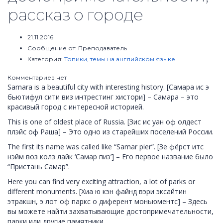
рассказ о городе
21.11.2016
Сообщение от:
Преподаватель
Категория:
Топики, темы на английском языке
Комментариев нет
Samara is a beautiful city with interesting history. [Самара ис э
бьютифул сити виз интрестинг хистори] – Самара – это
красивый город с интересной историей.
This is one of oldest place of Russia. [Зис ис уан оф олдест
плэйс оф Раша] – Это одно из старейших поселений России.
The first its name was called like “Samar pier”. [Зе фёрст итс
нэйм воз колз лайк ‘Самар пиэ’] – Его первое название было
“Пристань Самар”.
Here you can find very exciting attraction, a lot of parks or
different monuments. [Хиа ю кэн файнд вэри эксайтин
этракшн, э лот оф паркс о диферент моньюментс] – Здесь
вы можете найти захватывающие достопримечательности,
парки или другие памятники.