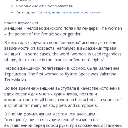
Сообщение от:
Преподаватель
Категория:
Топики, темы на английском языке
Комментариев нет
Женщина – человек женского пола или гендера. The woman
– the person of the female sex or gender.
В некоторых случаях слово “женщина” используется вне
зависимости от возраста, например в выражении “права
женщин”. In some cases, the word “woman “is used regardless
of age, for example in the expression”women’s rights”.
Первой женщиной,полетевшей в Космос, была Валентина
Терешкова. The first woman to fly into Space was Valentina
Tereshkova.
Во все времена женщина выступала в качестве источника
вдохновения для многих художников, поэтов и
композиторов. At all times,a woman has acted as a source of
inspiration for many artists, poets and composers.
В Японии фамильярным жестом, означающим
“женщина”,является выпрямленный мизинец на
выставленной перед собой руке, при сложенных остальных