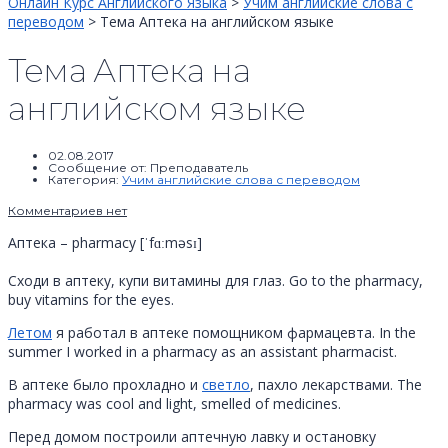
Онлайн Курс Английского Языка
>
Учим английские слова с
переводом
>
Тема Аптека на английском языке
Тема Аптека на
английском языке
02.08.2017
Сообщение от:
Преподаватель
Категория:
Учим английские слова с переводом
Комментариев нет
Аптека – pharmacy [ˈfɑːməsɪ]
Сходи в аптеку, купи витамины для глаз. Go to the pharmacy,
buy vitamins for the eyes.
Летом
я работал в аптеке помощником фармацевта. In the
summer I worked in a pharmacy as an assistant pharmacist.
В аптеке было прохладно и
светло
, пахло лекарствами. The
pharmacy was cool and light, smelled of medicines.
Перед домом построили аптечную лавку и остановку