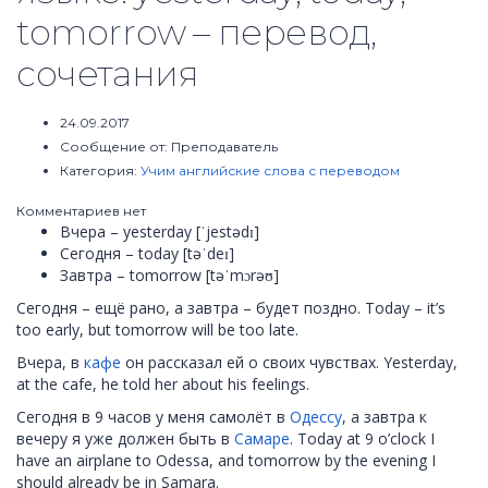
tomorrow – перевод,
сочетания
24.09.2017
Сообщение от:
Преподаватель
Категория:
Учим английские слова с переводом
Комментариев нет
Вчера – yesterday [ˈjestədɪ]
Сегодня – today [təˈdeɪ]
Завтра – tomorrow [təˈmɔrəʊ]
Сегодня – ещё рано, а завтра – будет поздно. Today – it’s
too early, but tomorrow will be too late.
Вчера, в
кафе
он рассказал ей о своих чувствах. Yesterday,
at the cafe, he told her about his feelings.
Сегодня в 9 часов у меня самолёт в
Одессу
, а завтра к
вечеру я уже должен быть в
Самаре
. Today at 9 o’clock I
have an airplane to Odessa, and tomorrow by the evening I
should already be in Samara.